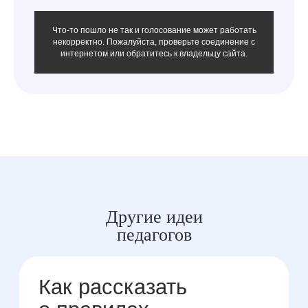
Что-то пошло не так и голосование может работать
некорректно. Пожалуйста, проверьте соединение с
интернетом или обратитесь к владельцу сайта.
Задание
для вовлечения
учеников «На связи»
Ирина Демихова
Другие идеи
Преподаватель в колледже,
Тульская область
педагогов
Марафон
для учеников «12