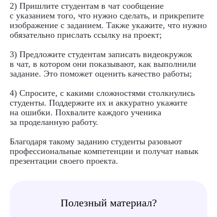
2) Пришлите студентам в чат сообщение
с указанием того, что нужно сделать, и прикрепите
изображение с заданием. Также укажите, что нужно
обязательно прислать ссылку на проект;
3) Предложите студентам записать видеокружок
в чат, в котором они показывают, как выполнили
задание. Это поможет оценить качество работы;
4) Спросите, с какими сложностями столкнулись
студенты. Поддержите их и аккуратно укажите
Как рассказать
на ошибки. Похвалите каждого ученика
за проделанную работу.
о правилах
безопасности
Благодаря такому заданию студенты разовьют
интересно: квест
профессиональные компетенции и получат навык
в лесу
презентации своего проекта.
Полезный материал?
Александр Чеглыгбашев
Учитель ОБЖ, Хакасия