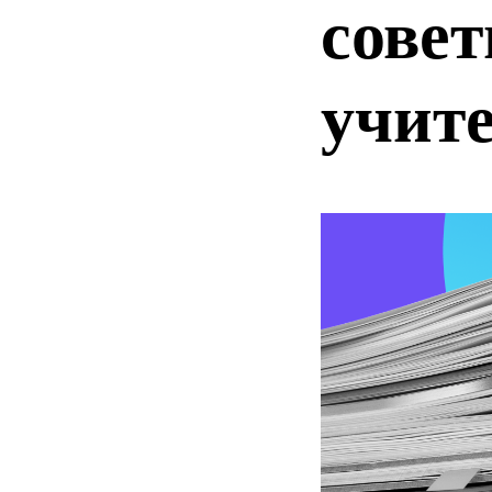
сове
учит