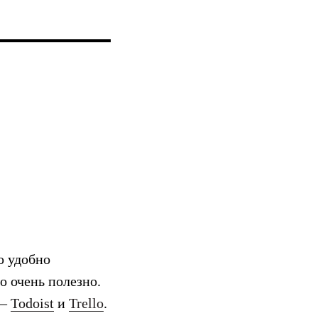
ю удобно
о очень полезно.
 —
Todoist
и
Trello
.