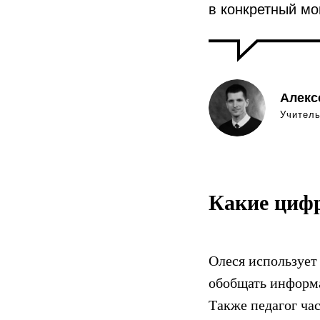
в конкретный мо
Алекс
Учител
Какие циф
Олеся использует
обобщать информа
Также педагог ча