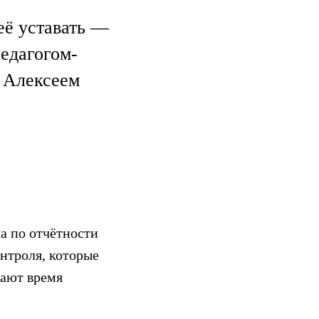
её уставать —
едагогом-
 Алексеем
а по отчётности
нтроля, которые
вают время