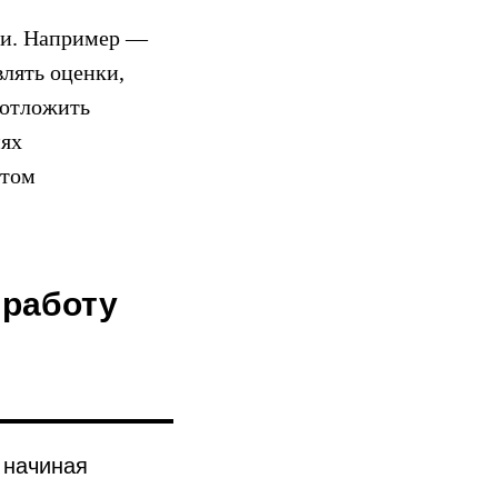
ти. Например —
влять оценки,
 отложить
иях
этом
 работу
 начиная