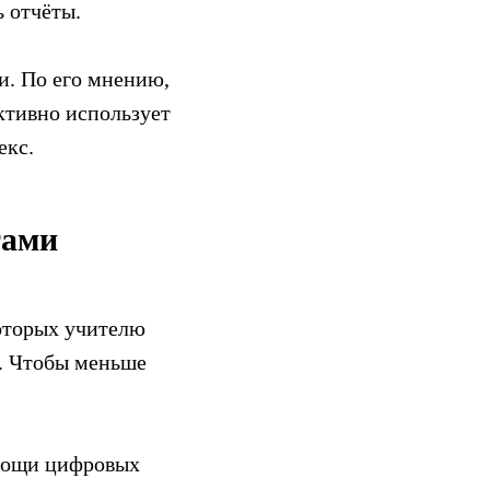
ь отчёты.
и. По его мнению,
ктивно использует
екс.
тами
которых учителю
ь. Чтобы меньше
омощи цифровых