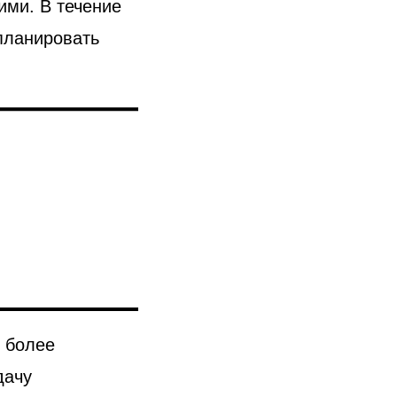
ими. В течение
планировать
х более
дачу