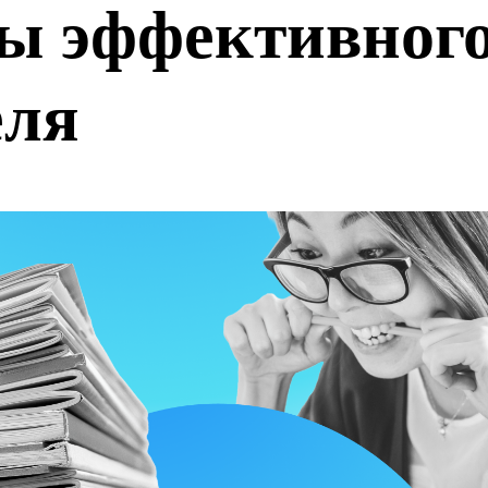
ты эффективног
еля