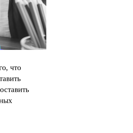
го, что
тавить
поставить
сных